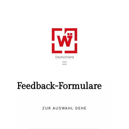
modal-check
modal-check
Zum
Inhalt
springen
Deutschland
Feedback-Formulare
ZUR AUSWAHL GEHE