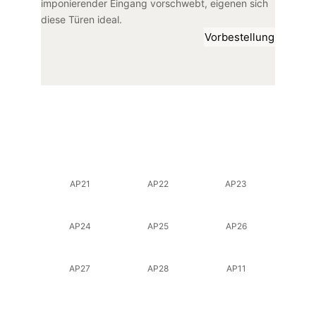
imponierender Eingang vorschwebt, eigenen sich
diese Türen ideal.
Vorbestellung
AP21
AP22
AP23
AP24
AP25
AP26
AP27
AP28
AP11