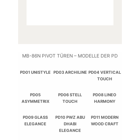
MB-86N PIVOT TÜREN – MODELLE DER PD
PD01 UNISTYLE
PD03 ARCHILINE
PD04 VERTICAL
TOUCH
PD05
PD06 STELL
PD08 LINEO
ASYMMETRIX
TOUCH
HARMONY
PD09 GLASS
PD10 PWZ ABU
PD11 MODERN
ELEGANCE
DHABI
WOOD CRAFT
ELEGANCE