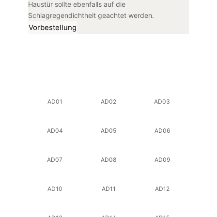
Haustür sollte ebenfalls auf die
Schlagregendichtheit geachtet werden.
Vorbestellung
AD01
AD02
AD03
AD04
AD05
AD06
AD07
AD08
AD09
AD10
AD11
AD12