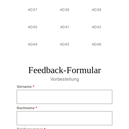
AD37
AD38
AD39
AD40
AD41
AD42
AD44
AD45
AD46
Feedback-Formular
Vorbestellung
Vorname
*
Nachname
*