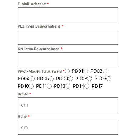
E-Mail-Adresse
*
PLZ Ihres Bauvorhabens
*
Ort Ihres Bauvorhabens
*
PD01
PD03
Pivot-Modell Türauswahl
*
PD04
PD05
PD06
PD08
PD09
PD10
PD11
PD13
PD14
PD17
Breite
*
Höhe
*